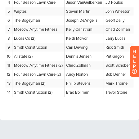
H
E
L
P